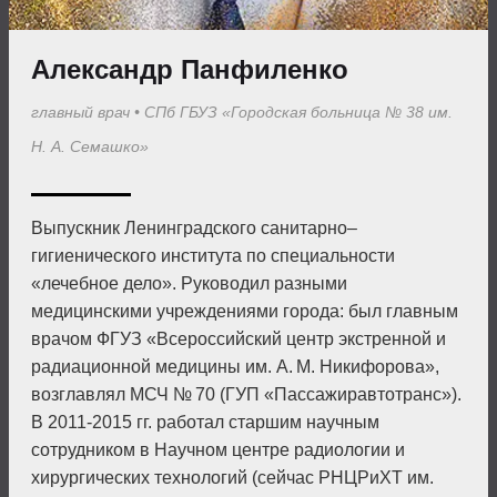
Александр Панфиленко
главный врач
•
СПб ГБУЗ «Городская больница № 38 им.
Н. А. Семашко»
Выпускник Ленинградского санитарно–
гигиенического института по специальности
«лечебное дело». Руководил разными
медицинскими учреждениями города: был главным
врачом ФГУЗ «Всероссийский центр экстренной и
радиационной медицины им. А. М. Никифорова»,
возглавлял МСЧ № 70 (ГУП «Пассажиравтотранс»).
В 2011-2015 гг. работал старшим научным
сотрудником в Научном центре радиологии и
хирургических технологий (сейчас РНЦРиХТ им.