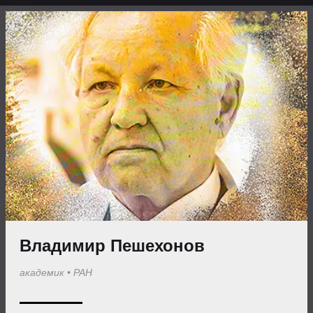
Владимир Пешехонов
академик
•
РАН