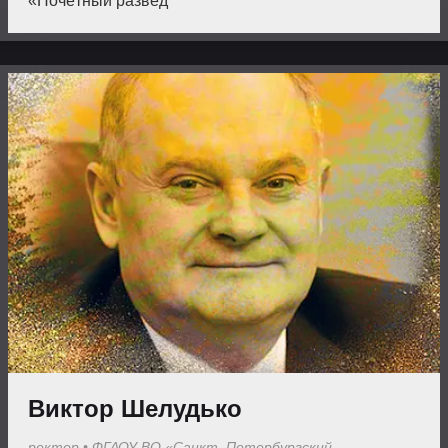
«Почётный развед
Виктор Шелудько
ректор
•
ФГАОУ ВО «Санкт–Петербургский