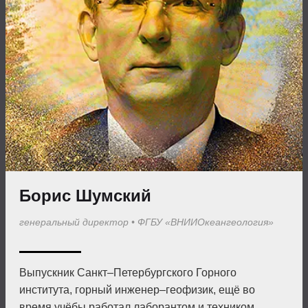
Борис Шумский
генеральный директор
•
ФГБУ «ВНИИОкеангеология»
Выпускник Санкт–Петербургского Горного
института, горный инженер–геофизик, ещё во
время учёбы работал лаборантом и техником